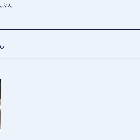
んぷん
ん